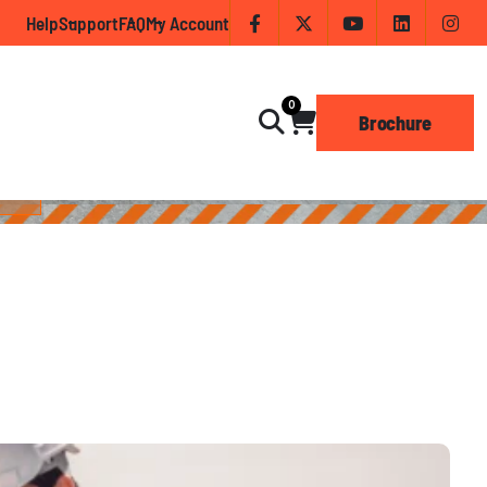
D
e
s
i
g
n
Help
Support
FAQ
My Account
Shop
Blog
0
gn