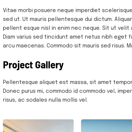
Vitae morbi posuere neque imperdiet scelerisque.
sed ut. Ut mauris pellentesque dui dictum. Aliqua
pellent esque nisl in enim nec neque. Sit ut velit a
Diam varius sed tincidunt amet netus nibh eget f
arcu maecenas. Commodo sit mauris sed risus. Mau
P
r
o
j
e
c
t
G
a
l
l
e
r
y
Pellentesque aliquet est massa, sit amet tempor 
Donec purus mi, commodo id commodo vel, imperdiet
risus, ac sodales nulla mollis vel.