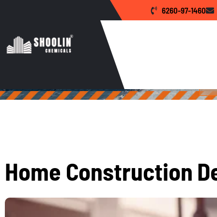
H
o
m
e
6260-97-1460
Home
About U
Waterproofing Ch
H
o
m
e
C
o
n
s
t
r
u
c
t
i
o
n
D