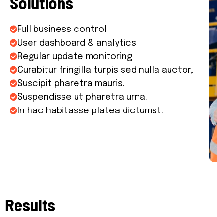
S
o
l
u
t
i
o
n
s
Full business control
User dashboard & analytics
Regular update monitoring
Curabitur fringilla turpis sed nulla auctor,
Suscipit pharetra mauris.
Suspendisse ut pharetra urna.
In hac habitasse platea dictumst.
R
e
s
u
l
t
s