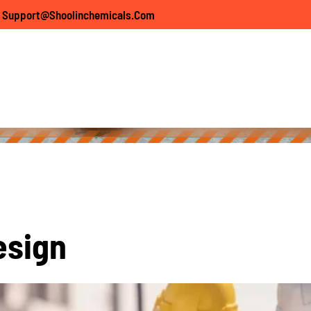
C
o
n
s
t
r
u
c
t
i
o
n
Support@shoolinchemicals.com
s
Waterproofing
Distributorship
Contact Us
emical Supplier Across India | Shoolin Chemicals
Home
Builta Projects
Home Construction Desi
e
s
i
g
n