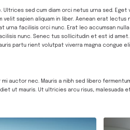
 Ultrices sed cum diam orci netus urna sed. Eget v
m velit sapien aliquam in liber. Aenean erat lectus
t urna facilisis orci nunc. Erat leo accumsan nulla sa
acilisis nunc. Senec tus sollicitudin et est id am
ris partu rient volutpat viverra magna congue eli
mi auctor nec. Mauris a nibh sed libero fermentum
 ut mauris. Ut ultricies arcu risus, malesuada eff