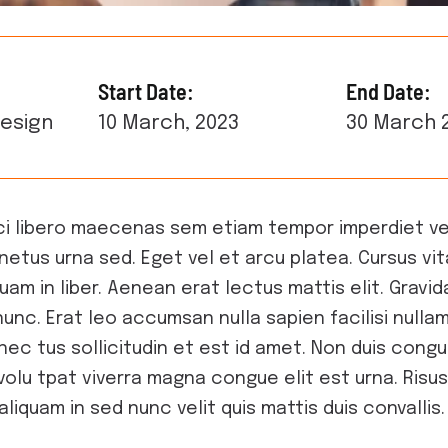
Start Date:
End Date:
esign
10 March, 2023
30 March 
rci libero maecenas sem etiam tempor imperdiet v
netus urna sed. Eget vel et arcu platea. Cursus vit
quam in liber. Aenean erat lectus mattis elit. Grav
nunc. Erat leo accumsan nulla sapien facilisi nullam.
enec tus sollicitudin et est id amet. Non duis co
volu tpat viverra magna congue elit est urna. Risus 
aliquam in sed nunc velit quis mattis duis convallis.